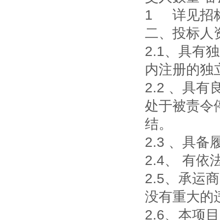
1
详见招
二、投标人
2.1
、具有独
内注册的独
2.2
、具有
处于被责令
结。
2.3
、具备
2.4
、 有依
2.5
、承运商
没有重大的
2.6
、本项目