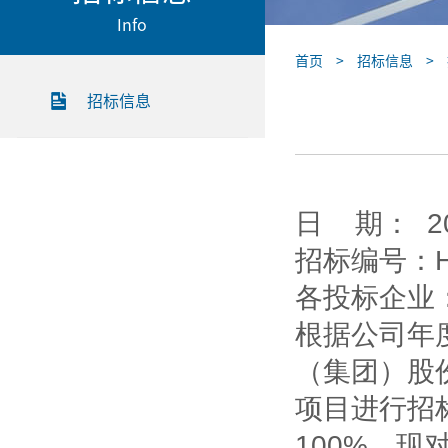
Info
首页
>
招标信息
>
招标信息
日 期： 202
招标编号：HRF
各投标企业
根据公司年
（集团）股
项目进行招
100%。现