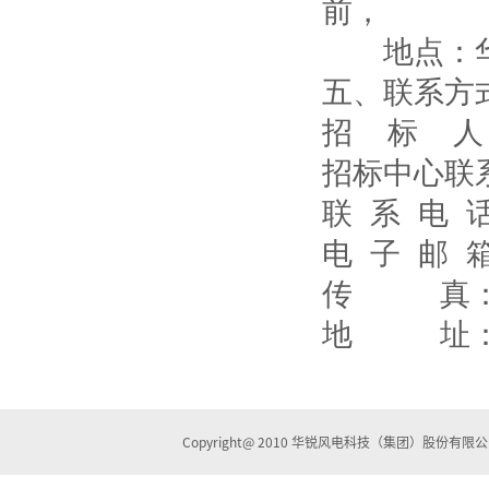
前，
地点：
五、联系方
招 标 人
招标中心联
联 系 电 话
电 子 邮 箱：l
传 真：010
地 址：北
Copyright@ 2010 华锐风电科技（集团）股份有限公