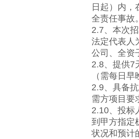
日起）内，
全责任事故
2.7
、本次招
法定代表人
公司、全资
2.8
、提供7
（需每日早
2.9
、具备抗
需方项目要
2.10
、投标
到甲方指定
状况和预计