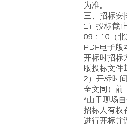
为准。
三、招标安
1
）投标截止
09：10
PDF电子
开标时招标
版投标文件
2
）开标时间：
全文同）前
*
由于现场自
招标人有权
进行开标并