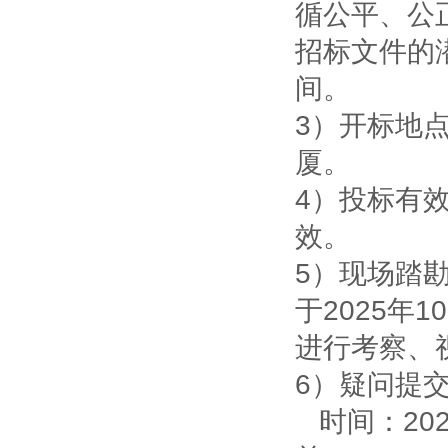
循公平、公
招标文件的
间。
3
）开标地点
厦。
4
）投标有效
效。
5
）现场踏
于2025年
进行考察、
6
）疑问提
时间：20