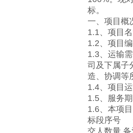
标。
一、项目概
1.1
、项目名
1.2
、项目编号：
1.3
、运输需
司及下属子
造、协调等
1.4
、项目运
1.5
、服务期
1.6
、本项目
标段序号 
交人数量 备