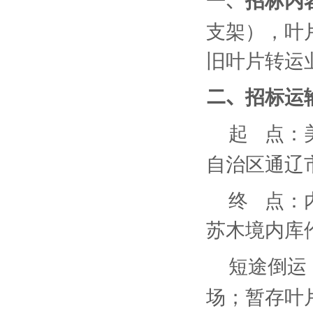
一、
招标内
支架），叶
旧叶片转运
二、
招标运
起
点：
自治区通辽
终
点：
苏木境内库
短途倒运
场；暂存叶