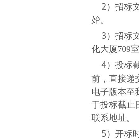
2
）招标
始。
3
）招标
化大厦709
4
）投标
前，直接递
电子版本至
于
投标截止
联系地址。
5
）开标